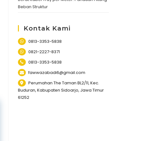
Beban Struktur
Kontak Kami
0813-3353-5838
0821-2227-8371
0813-3353-5838
fawwazabadi6@gmail.com
Perumahan The Taman BL2/11, Kec.
Buduran, Kabupaten Sidoarjo, Jawa Timur
61252