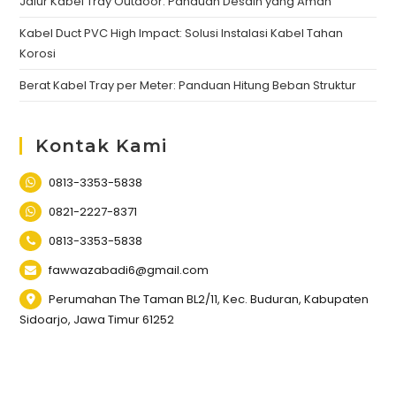
Jalur Kabel Tray Outdoor: Panduan Desain yang Aman
Kabel Duct PVC High Impact: Solusi Instalasi Kabel Tahan
Korosi
Berat Kabel Tray per Meter: Panduan Hitung Beban Struktur
Kontak Kami
0813-3353-5838
0821-2227-8371
0813-3353-5838
fawwazabadi6@gmail.com
Perumahan The Taman BL2/11, Kec. Buduran, Kabupaten
Sidoarjo, Jawa Timur 61252