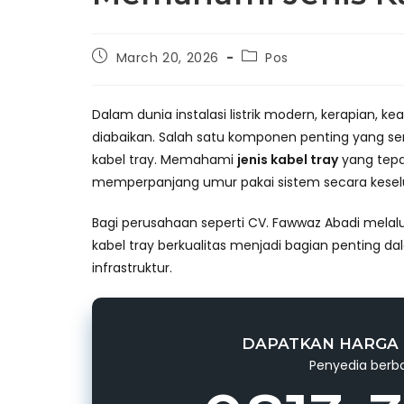
Post
Post
March 20, 2026
Pos
published:
category:
Dalam dunia instalasi listrik modern, kerapian, k
diabaikan. Salah satu komponen penting yang se
kabel tray. Memahami
jenis kabel tray
yang tepa
memperpanjang umur pakai sistem secara kesel
Bagi perusahaan seperti CV. Fawwaz Abadi melal
kabel tray berkualitas menjadi bagian penting d
infrastruktur.
DAPATKAN HARGA 
Penyedia berba