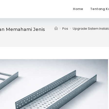
Home
Tentang K
>
Pos
>
Upgrade Sistem Insta
gan Memahami Jenis