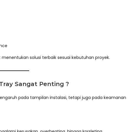
ance
t menentukan solusi terbaik sesuai kebutuhan proyek.
Tray Sangat Penting ?
pengaruh pada tampilan instalasi, tetapi juga pada keamanan
ngalami kerusakan, overheating, hingga korsleting.