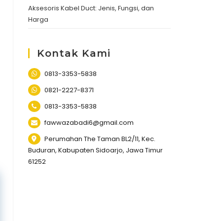
Aksesoris Kabel Duct: Jenis, Fungsi, dan
Harga
Kontak Kami
0813-3353-5838
0821-2227-8371
0813-3353-5838
fawwazabadi6@gmail.com
Perumahan The Taman BL2/11, Kec.
Buduran, Kabupaten Sidoarjo, Jawa Timur
61252