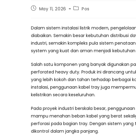
Post
Post
May 11, 2026
Pos
published:
category:
Dalam sistem instalasi listrik modern, pengelolaa
diabaikan. Semakin besar kebutuhan distribusi
industri, semakin kompleks pula sistem penataan
system yang kuat dan aman menjadi kebutuhan u
Salah satu komponen yang banyak digunakan pad
perforated heavy duty. Produk ini dirancang unt
yang lebih kokoh dan tahan terhadap berbagai k
instalasi, penggunaan kabel tray juga memper
kelistrikan secara keseluruhan.
Pada proyek industri berskala besar, penggunaan 
mampu menahan beban kabel yang berat sekaligus
perforasi pada bagian tray. Dengan sistem yang t
dikontrol dalam jangka panjang.