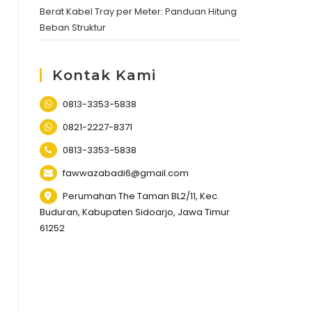
Berat Kabel Tray per Meter: Panduan Hitung
Beban Struktur
Kontak Kami
0813-3353-5838
0821-2227-8371
0813-3353-5838
fawwazabadi6@gmail.com
Perumahan The Taman BL2/11, Kec.
Buduran, Kabupaten Sidoarjo, Jawa Timur
61252