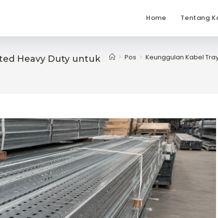
Home
Tentang K
>
Pos
>
Keunggulan Kabel Tray 
ated Heavy Duty untuk