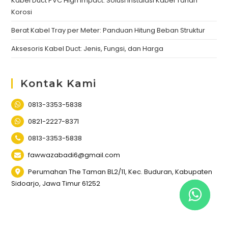
Kabel Duct PVC High Impact: Solusi Instalasi Kabel Tahan
Korosi
Berat Kabel Tray per Meter: Panduan Hitung Beban Struktur
Aksesoris Kabel Duct: Jenis, Fungsi, dan Harga
Kontak Kami
0813-3353-5838
0821-2227-8371
0813-3353-5838
fawwazabadi6@gmail.com
Perumahan The Taman BL2/11, Kec. Buduran, Kabupaten
Sidoarjo, Jawa Timur 61252