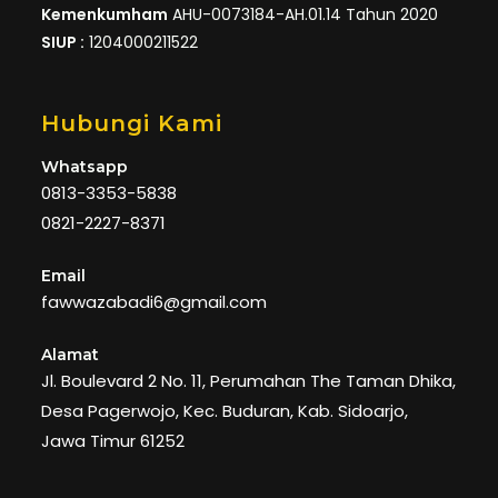
Kemenkumham
AHU-0073184-AH.01.14 Tahun 2020
SIUP :
1204000211522
Hubungi Kami
Whatsapp
0813-3353-5838
0821-2227-8371
Email
fawwazabadi6@gmail.com
Alamat
Jl. Boulevard 2 No. 11, Perumahan The Taman Dhika,
Desa Pagerwojo, Kec. Buduran, Kab. Sidoarjo,
Jawa Timur 61252