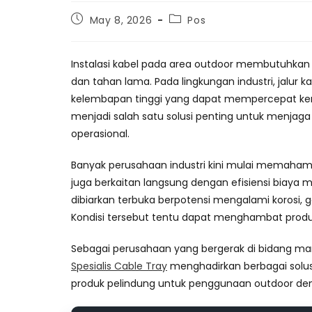
Post
Post
May 8, 2026
Pos
published:
category:
Instalasi kabel pada area outdoor membutuhkan pe
dan tahan lama. Pada lingkungan industri, jalur k
kelembapan tinggi yang dapat mempercepat ker
menjadi salah satu solusi penting untuk menjaga
operasional.
Banyak perusahaan industri kini mulai memahami
juga berkaitan langsung dengan efisiensi biaya 
dibiarkan terbuka berpotensi mengalami korosi, 
Kondisi tersebut tentu dapat menghambat produk
Sebagai perusahaan yang bergerak di bidang man
Spesialis Cable Tray
menghadirkan berbagai solusi 
produk pelindung untuk penggunaan outdoor deng