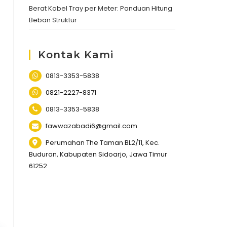
Berat Kabel Tray per Meter: Panduan Hitung
Beban Struktur
Kontak Kami
0813-3353-5838
0821-2227-8371
0813-3353-5838
fawwazabadi6@gmail.com
Perumahan The Taman BL2/11, Kec.
Buduran, Kabupaten Sidoarjo, Jawa Timur
61252