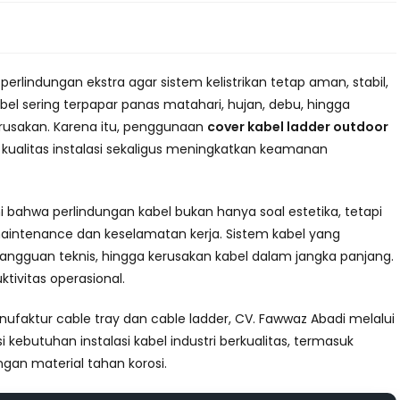
rlindungan ekstra agar sistem kelistrikan tetap aman, stabil,
abel sering terpapar panas matahari, hujan, debu, hingga
usakan. Karena itu, penggunaan
cover kabel ladder outdoor
 kualitas instalasi sekaligus meningkatkan keamanan
 bahwa perlindungan kabel bukan hanya soal estetika, tetapi
maintenance dan keselamatan kerja. Sistem kabel yang
gangguan teknis, hingga kerusakan kabel dalam jangka panjang.
tivitas operasional.
ufaktur cable tray dan cable ladder, CV. Fawwaz Abadi melalui
kebutuhan instalasi kabel industri berkualitas, termasuk
an material tahan korosi.