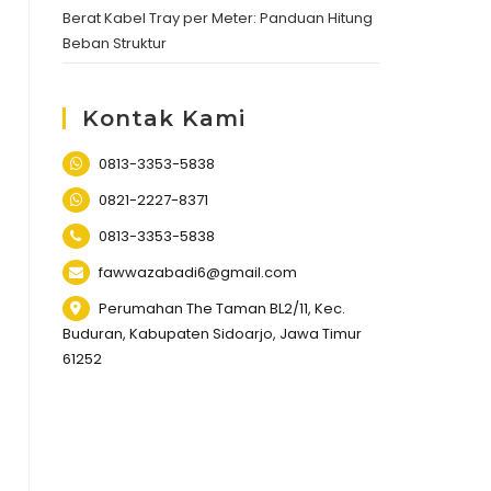
Berat Kabel Tray per Meter: Panduan Hitung
Beban Struktur
Kontak Kami
0813-3353-5838
0821-2227-8371
0813-3353-5838
fawwazabadi6@gmail.com
Perumahan The Taman BL2/11, Kec.
Buduran, Kabupaten Sidoarjo, Jawa Timur
61252