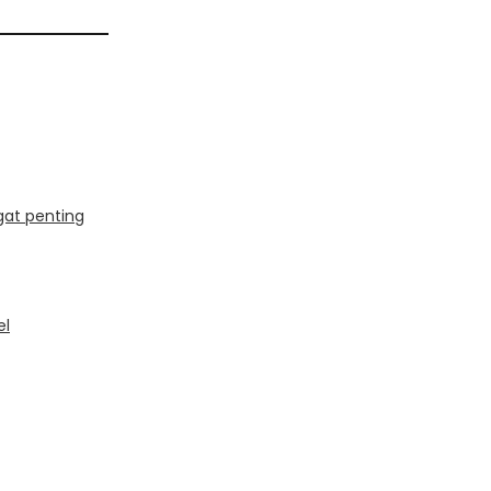
at penting
el