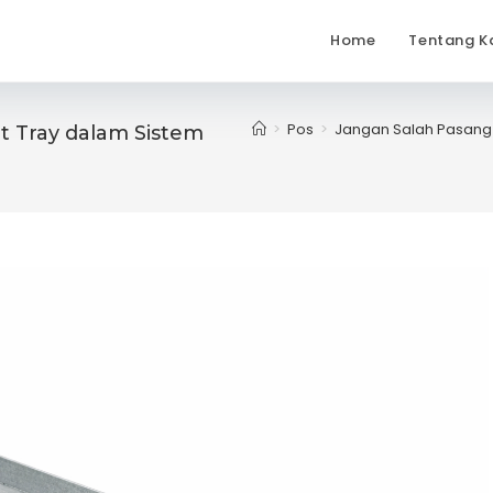
Home
Tentang K
>
Pos
>
Jangan Salah Pasang! I
nt Tray dalam Sistem