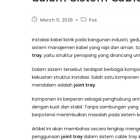
Post
Post
March 11, 2026
Pos
published:
category:
Instalasi kabel listrik pada bangunan industri, g
sistem manajemen kabel yang rapi dan aman. Sa
tray
, yaitu struktur penopang yang dirancang unt
Dalam sistem tersebut terdapat berbagai kompo
kekuatan struktur instalasi. Salah satu kompone
mendalam adalah
joint tray
.
Komponen ini berperan sebagai penghubung antar
dengan kuat dan stabil. Tanpa sambungan yang te
berpotensi menimbulkan masalah pada sistem kel
Artikel ini akan membahas secara lengkap mengen
penggunaan
joint tray
dalam sistem cable tray ind