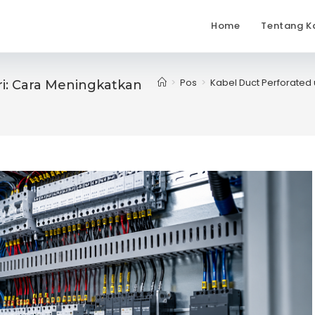
Home
Tentang K
>
Pos
>
Kabel Duct Perforated 
ri: Cara Meningkatkan