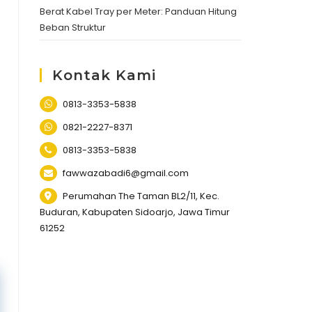
Berat Kabel Tray per Meter: Panduan Hitung
Beban Struktur
Kontak Kami
0813-3353-5838
0821-2227-8371
0813-3353-5838
fawwazabadi6@gmail.com
Perumahan The Taman BL2/11, Kec.
Buduran, Kabupaten Sidoarjo, Jawa Timur
61252