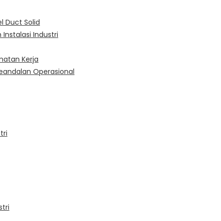
l Duct Solid
nstalasi Industri
atan Kerja
eandalan Operasional
tri
tri