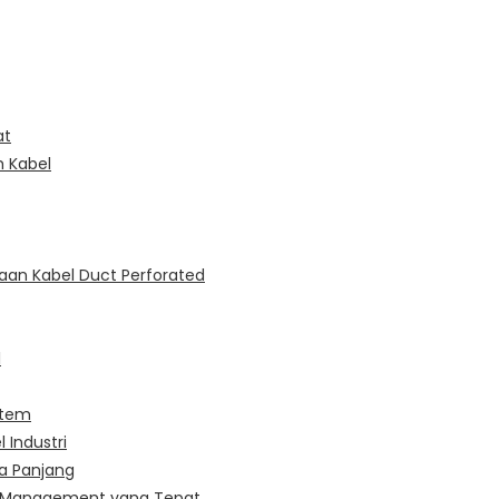
at
 Kabel
aan Kabel Duct Perforated
l
stem
 Industri
ka Panjang
le Management yang Tepat