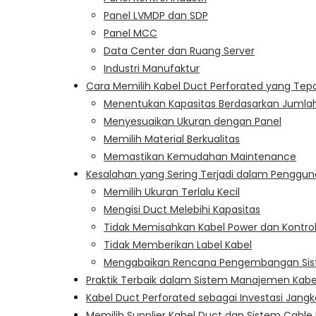
Panel LVMDP dan SDP
Panel MCC
Data Center dan Ruang Server
Industri Manufaktur
Cara Memilih Kabel Duct Perforated yang Tep
Menentukan Kapasitas Berdasarkan Jumlah
Menyesuaikan Ukuran dengan Panel
Memilih Material Berkualitas
Memastikan Kemudahan Maintenance
Kesalahan yang Sering Terjadi dalam Penggun
Memilih Ukuran Terlalu Kecil
Mengisi Duct Melebihi Kapasitas
Tidak Memisahkan Kabel Power dan Kontro
Tidak Memberikan Label Kabel
Mengabaikan Rencana Pengembangan Si
Praktik Terbaik dalam Sistem Manajemen Kabel
Kabel Duct Perforated sebagai Investasi Jang
Memilih Supplier Kabel Duct dan Sistem Cab