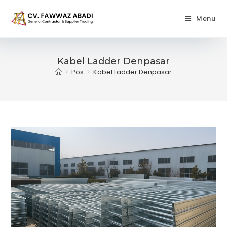
Skip
to
Menu
content
Kabel Ladder Denpasar
>
Pos
>
Kabel Ladder Denpasar