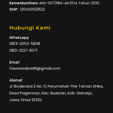
Kemenkumham
AHU-0073184-AH.01.14 Tahun 2020
SIUP :
1204000211522
Hubungi Kami
Whatsapp
0813-3353-5838
0821-2227-8371
Email
fawwazabadi6@gmail.com
Alamat
Jl. Boulevard 2 No. 11, Perumahan The Taman Dhika,
Desa Pagerwojo, Kec. Buduran, Kab. Sidoarjo,
Jawa Timur 61252