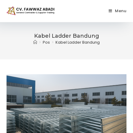
Skip
to
Menu
content
Kabel Ladder Bandung
>
Pos
>
Kabel Ladder Bandung