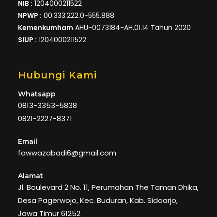
NIB :
1204000211522
NPWP :
00.333.222.0-555.888
Kemenkumham
AHU-0073184-AH.01.14 Tahun 2020
SIUP :
1204000211522
Hubungi Kami
Whatsapp
0813-3353-5838
0821-2227-8371
Email
fawwazabadi6@gmail.com
Alamat
Jl. Boulevard 2 No. 11, Perumahan The Taman Dhika,
Desa Pagerwojo, Kec. Buduran, Kab. Sidoarjo,
Jawa Timur 61252