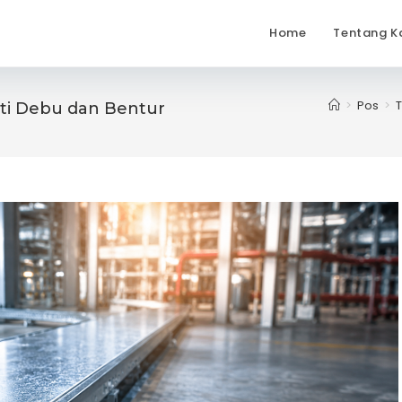
Home
Tentang K
>
Pos
>
T
nti Debu dan Bentur