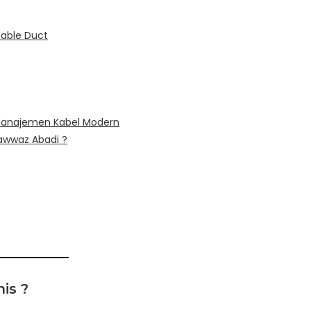
able Duct
Manajemen Kabel Modern
awwaz Abadi ?
is ?