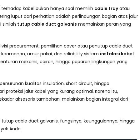
i terhadap kabel bukan hanya soal memilih
cable tray
atau
ring luput dari perhatian adalah perlindungan bagian atas jalur
 sinilah
tutup cable duct galvanis
memainkan peran yang
 divisi procurement, pemilihan cover atau penutup cable duct
eamanan, umur pakai, dan reliability sistem
instalasi kabel
.
benturan mekanis, cairan, hingga paparan lingkungan yang
nurunan kualitas insulation, short circuit, hingga
roteksi jalur kabel yang kurang optimal. Karena itu,
kadar aksesoris tambahan, melainkan bagian integral dari
u tutup cable duct galvanis, fungsinya, keunggulannya, hingga
oyek Anda.