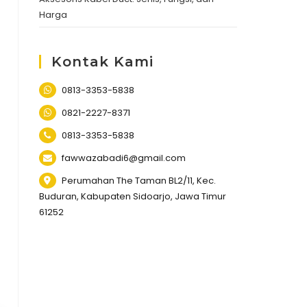
Harga
Kontak Kami
0813-3353-5838
0821-2227-8371
0813-3353-5838
fawwazabadi6@gmail.com
Perumahan The Taman BL2/11, Kec.
Buduran, Kabupaten Sidoarjo, Jawa Timur
61252